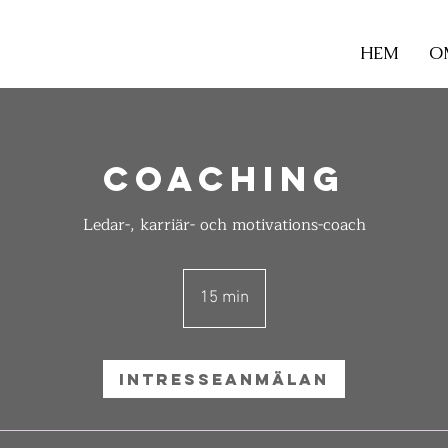
HEM
O
Coaching
Ledar-, karriär- och motivations-coach
15 min
1
5
m
i
Intresseanmälan
n