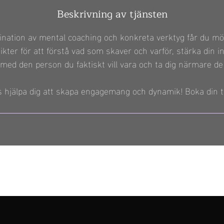
Beskrivning av tjänsten
ation av mental coaching och konkreta verktyg får du möjl
insikter för att förstå vad som skaver och varför, stärka din
e med den person du faktiskt vill vara och ta dig närmare de
s hjälpa dig att skapa engagemang och dynamik! Boka din ti