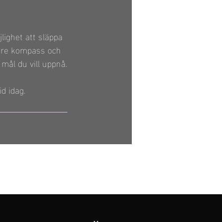
ighet att släppa
 inre kompass och
 mål du vill uppnå.
d idag.