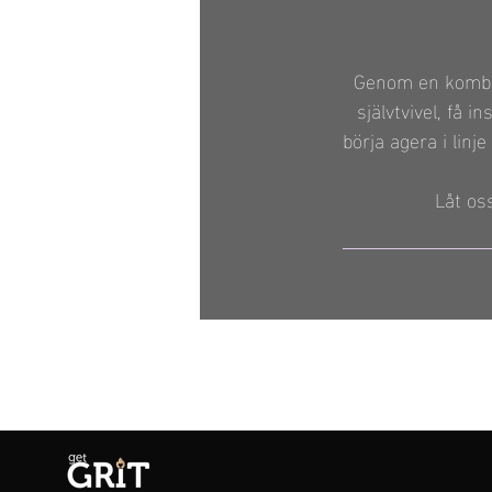
Genom en kombin
självtvivel, få 
börja agera i linj
Låt os